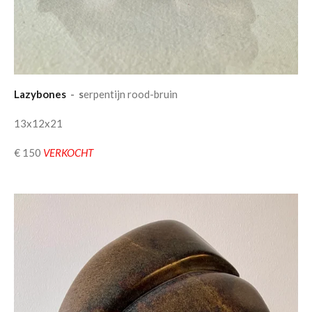
Lazybones
- s
erpentijn rood-bruin
13x12x21
€ 150
VERKOCHT