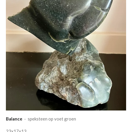
Balance
- speksteen op voet groen
23x17x13